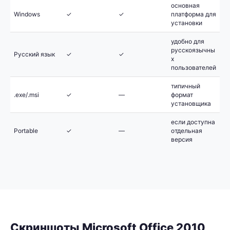
основная
Windows
✓
✓
платформа для
установки
удобно для
русскоязычны
Русский язык
✓
✓
х
пользователей
типичный
.exe/.msi
✓
—
формат
установщика
если доступна
Portable
✓
—
отдельная
версия
Скриншоты Microsoft Office 2010